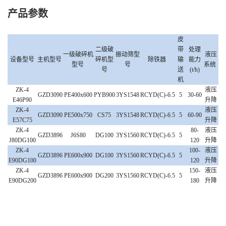
产品参数
皮
二级破
带
处理
一级破碎机
振动筛型
液压
设备型号
主机型号
碎机型
除铁器
输
能力
型号
号
系统
号
送
(t/h)
机
Z
K-4
液压
GZD3090
PE400
x600
PYB900
3YS1548
RCYD(C)-6.5
5
30-6
0
E46P90
升降
Z
K-4
液压
GZD3090
PE500
x750
CS75
3YS1548
RCYD(C)-6.5
5
60-
9
0
E57C75
升降
Z
K
-4
80-
液压
GZD3896
J6S80
DG100
3YS1560
RCYD(C)-6.5
5
J80DG100
12
0
升降
Z
K
-4
100
-
液压
GZD3896
PE600
x
900
DG100
3YS1560
RCYD(C)-6.5
5
E90DG100
120
升降
Z
K
-4
150-
液压
GZD3896
PE600x900
DG200
3YS1560
RCYD(C)-6.5
5
E90DG200
1
8
0
升降