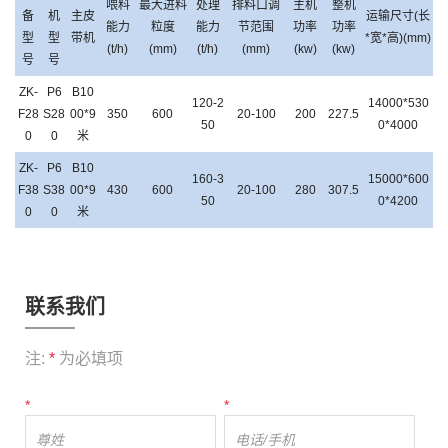
喂料
最大进料
处理
排料口调
主机
整机
备
机
主皮
运输尺寸(长
能力
粒度
能力
节范围
功率
功率
型
型
带机
*宽*高)(mm)
(t/h)
(mm)
(t/h)
(mm)
(kw)
(kw)
号
号
Z
K-
P6
B10
120-2
14000*530
F28
S28
00*9
350
600
20-100
200
227.5
50
0*4000
0
0
米
Z
K-
P6
B10
160-3
15000*600
F38
S38
00
*9
430
600
20-100
280
307.5
50
0*4200
0
0
米
联系我们
注:
*
为必填项
*
*